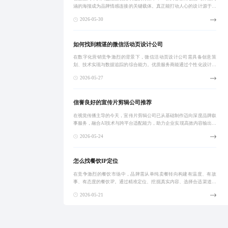
涵的海报成为品牌情感连接的关键载体。真正能打动人心的设计源于对
企业文化、发展历程与未来愿景的深度理解，需依托专业且有深度的周
2026-05-30
年庆海报设计公
如何找到精湛的微信活动页设计公司
在数字化营销竞争激烈的背景下，微信活动页设计公司需具备创意策
划、技术实现与数据追踪的综合能力。优质服务商能通过个性化设计提
升用户转化率，避免同质化与低效交付。企业应从案例真实性、团队专
2026-05-27
业度、响应效率与
信誉良好的宣传片剪辑公司推荐
在视觉传播主导的今天，宣传片剪辑公司已从基础制作迈向深度品牌叙
事服务，融合AI技术与跨平台适配能力，助力企业实现高效内容输出与
品牌形象提升。
2026-05-24
怎么找餐饮IP定位
在竞争激烈的餐饮市场中，品牌需从单纯卖餐转向构建有温度、有故
事、有态度的餐饮IP。通过精准定位、挖掘真实内容、选择合适渠道分
发，并实现用户从消费者到社群成员的转化，形成可复制的系统化运营
2026-05-21
模式，才能建立