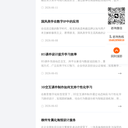
融合东方美学与现代视觉语言，通过叙事性画面唤起情感共鸣，提升用
户粘性与传播力。文章探讨其时代价值、创作边界、平台实践及创新路
2026-06-11
径，并提供可执
国风美学在数字IP中的应用
在信息过载的数字时代，视觉风格是构建品牌认知与用户连接的核心。
本文解析极简主义、赛博朋克、国风美学等主流风格的认知逻辑与落地
咨询热线
路径，强调风格需匹配品牌定位与用户画像，避免同质化与文化误读，
18402890810
2026-06-08
助力企业实现从
H5课件设计提升学习效率
回到顶部
H5课件凭借动态交互、跨平台兼容与数据追踪能力，重塑教育内容呈
现方式，广泛应用于K12预习、企业培训及职业认证领域，实现教学效
率与学习体验的双重提升。通过模块化设计、AI辅助创作与轻量化优
2026-06-05
化，显著提高
3D交互课件制作如何支持个性化学习
在教育数字化转型背景下，3D交互课件制作通过动态响应与个性化学
习路径设计，实现因材施教。结合行为数据分析与智能反馈机制，突破
传统课件局限，显著提升学生参与度与知识掌握效率，广泛适用于科
2026-06-02
学、医学、工程等
柳州专属化海报设计服务
在企业周年庆日益注重视觉表达的背景下，一张具备独特创意与深层内