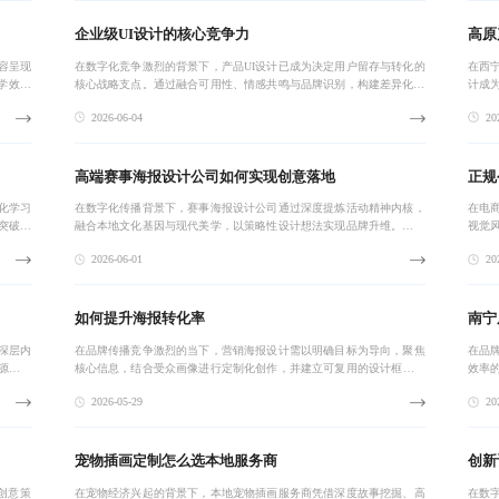
企业级UI设计的核心竞争力
高原
容呈现
在数字化竞争激烈的背景下，产品UI设计已成为决定用户留存与转化的
在西
学效率
核心战略支点。通过融合可用性、情感共鸣与品牌识别，构建差异化体
计成
优化，
验，实现从功能满足到情感联结的跨越。基于用户行为数据与A/B测试
线引
2026-06-04
202
驱动，打造
特色
高端赛事海报设计公司如何实现创意落地
正规
化学习
在数字化传播背景下，赛事海报设计公司通过深度提炼活动精神内核，
在电
突破传
融合本地文化基因与现代美学，以策略性设计想法实现品牌升维。依托
视觉
科学、
精准叙事与跨领域协作，打造兼具视觉冲击力与传播力的高端视觉作
流程
2026-06-01
202
品，助力赛事与文
如何提升海报转化率
南宁
深层内
在品牌传播竞争激烈的当下，营销海报设计需以明确目标为导向，聚焦
在品
源于对
核心信息，结合受众画像进行定制化创作，并建立可复用的设计框架，
效率
度的周
实现高效转化。唯有目的清晰、结构合理、用户中心的设计，才能让海
合，
2026-05-29
202
报成为真正的转
率，
宠物插画定制怎么选本地服务商
创新
创意策
在宠物经济兴起的背景下，本地宠物插画服务商凭借深度故事挖掘、高
在数