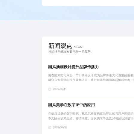
新闻观点
NEWS
将想法与解决方案与您一起共享。
国风插画设计提升品牌传播力
随着国潮文化兴起，节日插画设计成为品牌传递文化温度的重要
融合东方美学与现代视觉语言，通过叙事性画面唤起情感共鸣，
户粘性与传播力。文章探讨其时代价值、创作边界、平台实践及
2026-06-11
径，并提供可执
国风美学在数字IP中的应用
在信息过载的数字时代，视觉风格是构建品牌认知与用户连接的
本文解析极简主义、赛博朋克、国风美学等主流风格的认知逻辑
路径，强调风格需匹配品牌定位与用户画像，避免同质化与文化
2026-06-08
助力企业实现从