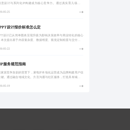
创意设计与系列化IP构建成为核心竞争力。通过真实育儿场景再
用户共创机制及模块化内容运营体系，实现高情感密度表达与持续
6-05-25
力。助力品
PPT设计报价标准怎么定
PPT设计已从简单图表呈现升级为影响决策效率与商业转化的核心
。本文提出基于内容复杂度、数据维度、视觉定制程度与交付周期
化报价标准，结合模块化模板与项目评估机制，实现专业定价与服
6-05-22
明化，推
IP服务规范指南
能家居竞争加剧的背景下，家电IP本地化运营成为品牌构建用户信
关键。通过融合地域文化、方言沟通与社区服务，打造具有城市辨
“生活伙伴”形象，提升用户归属感与复购率。以杭州‘杭小家’、佛
6-05-19