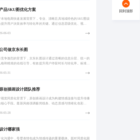
产品SKU图优化方案
回到顶部
宁本地电商快速发展背景下，专业、清晰且具地域特色的SKU图设
为提升用户决策效率与转化率的关键。通过信息层级优化、视觉动
导及本地文化融合，有效解决信息堆砌与视觉混乱问题，助力高原
6-06-03
农产品与
公司做京东长图
商竞争激烈的背景下，京东长图设计通过清晰的信息分层、统一的
风格和精准的动线引导，有效提升用户停留时长与转化率。标准化
确保内容合规、适配移动端，实现从曝光到成交的全链路优化。
6-05-31
原创插画设计团队推荐
牌视觉同质化背景下，原创插画设计成为构建情感连接与提升传播
的核心手段。最新风格强调极简线条、动态质感与情绪化色彩的融
具备跨媒介延展性与模块化可复用性。通过标准化流程优化创作效
6-05-28
未来更将向
设计哪家强
字化沟通中，母婴表情包成为情感传递的重要载体。面对同质化困