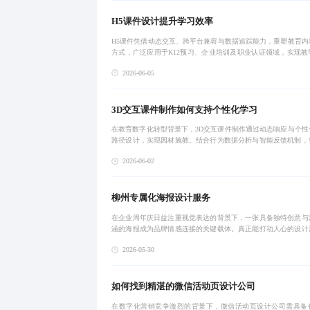
H5课件设计提升学习效率
H5课件凭借动态交互、跨平台兼容与数据追踪能力，重塑教育内
方式，广泛应用于K12预习、企业培训及职业认证领域，实现教
与学习体验的双重提升。通过模块化设计、AI辅助创作与轻量化
2026-06-05
显著提高
3D交互课件制作如何支持个性化学习
在教育数字化转型背景下，3D交互课件制作通过动态响应与个性
路径设计，实现因材施教。结合行为数据分析与智能反馈机制，
统课件局限，显著提升学生参与度与知识掌握效率，广泛适用于
2026-06-02
医学、工程等
柳州专属化海报设计服务
在企业周年庆日益注重视觉表达的背景下，一张具备独特创意与
涵的海报成为品牌情感连接的关键载体。真正能打动人心的设计
企业文化、发展历程与未来愿景的深度理解，需依托专业且有深
2026-05-30
年庆海报设计公
如何找到精湛的微信活动页设计公司
在数字化营销竞争激烈的背景下，微信活动页设计公司需具备