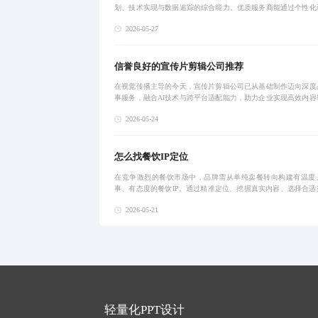
划、技术实现与数据追踪的综合能力。优质服务商能通过个性化
升用户转化率，避免同质化与低效交付。企业应从案例真实性、
2026-05-27
业度、响应效率与
信誉良好的宣传片剪辑公司推荐
在视觉传播主导的今天，宣传片剪辑公司已从基础制作迈向深度
事服务，融合AI技术与跨平台适配能力，助力企业实现高效内容
品牌形象提升。
2026-05-24
怎么找餐饮IP定位
在竞争激烈的餐饮市场中，品牌需从单纯卖餐转向构建有温度
事、有态度的餐饮IP。通过精准定位、挖掘真实内容、选择合适
发，并实现用户从消费者到社群成员的转化，形成可复制的系统
2026-05-21
模式，才能建立
轻量化PPT设计