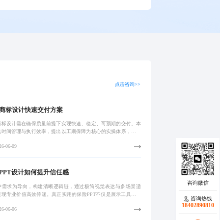
点击咨询>>
商标设计快速交付方案
商标设计需在确保质量前提下实现快速、稳定、可预期的交付。本
焦时间管理与执行效率，提出以工期保障为核心的实操体系，涵盖
拆解、标准化工作流、预审机制与敏捷协作，有效缩短周期30%以
6-06-09
提升交付
PPT设计如何提升信任感
户需求为导向，构建清晰逻辑链，通过极简视觉表达与多场景适
实现专业价值高效传递。真正实用的保险PPT不仅是展示工具，更
咨询热线
决客户痛点的沟通媒介。
18402890810
6-06-06