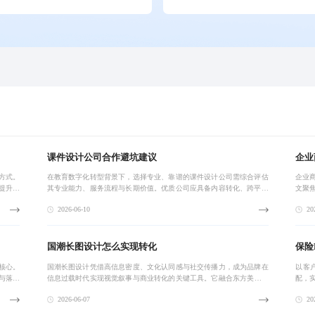
课件设计公司合作避坑建议
企业
方式。
在教育数字化转型背景下，选择专业、靠谱的课件设计公司需综合评估
企业
提升用
其专业能力、服务流程与长期价值。优质公司应具备内容转化、跨平台
文聚
创新路
适配与互动设计能力，提供规范交付流程与持续维护支持，确保课件高
流程
2026-06-10
202
效落地并持续赋
上，
国潮长图设计怎么实现转化
保险
核心。
国潮长图设计凭借高信息密度、文化认同感与社交传播力，成为品牌在
以客
与落地
信息过载时代实现视觉叙事与商业转化的关键工具。它融合东方美学与
配，
误读，
现代传播逻辑，广泛应用于新品发布、节日营销、活动推广等场景，兼
是解
2026-06-07
202
具艺术性与实效