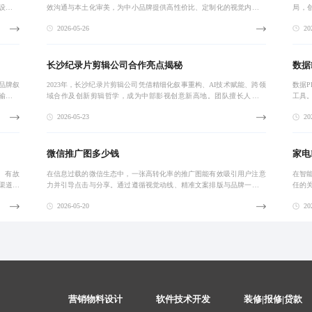
设计提
效沟通与本土化审美，为中小品牌提供高性价比、定制化的视觉内容服
局，
团队专
务，助力品牌构建情感连接与独特识别度。
现、
2026-05-26
202
传播
长沙纪录片剪辑公司合作亮点揭秘
数据
品牌叙
2023年，长沙纪录片剪辑公司凭借精细化叙事重构、AI技术赋能、跨领
数据
输出与
域合作及创新剪辑哲学，成为中部影视创意新高地。团队擅长人文纪
工具
实、自然生态与城市变迁类题材，以精准节奏与情感表达打造兼具艺术
的量
2026-05-23
202
性与传播力
务透
微信推广图多少钱
家电
、有故
在信息过载的微信生态中，一张高转化率的推广图能有效吸引用户注意
在智
渠道分
力并引导点击与分享。通过遵循视觉动线、精准文案排版与品牌一致性
任的
化运营
设计，结合真实场景测试，可实现高效传播与转化。持续优化推广图体
识度的
2026-05-20
202
系，助力企业私
山‘美
营销物料设计
软件技术开发
装修|报修|贷款