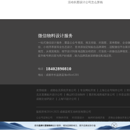
活动长图设计公司怎么算钱
微信物料设计服务
一站式微信设计服务，覆盖公众号视觉、推文排版、封面图、菜单图标、企业
信、小程序界面等全生态设计。坚持原创定制贴合品牌调性，适配微信平台展
规范，从视觉规划、细节设计到落地适配全程把控，打造统一的微信品牌视觉
提升账号辨识度与用户好感度，助力品牌高效深耕微信私域运营。
18402890810
电话：
地址：成都市长益路蓝海office1201
友情链接：
成都会员系统开发公司
专业网站开发
上海公众号制作公司
郑
北京直播贴片设计公司
佛山H5活动制作
重庆私域商城开发公司
抖音运营
成都文创IP设计
上海VI设计公司
版权所有2014-2025 成都蓝橙互动科技有限公司
公众号定制公司
H5制作开发
H5页面设计
福州H5游戏开发
济南企业微信开发公
H5开发公司
H5页面设计
H5游戏制作
天津小程序界面设计
重庆H5游戏制作公司