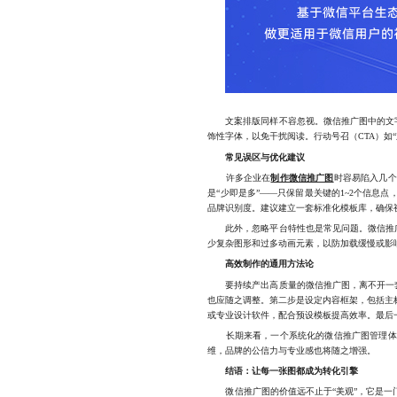
文案排版同样不容忽视。微信推广图中的文字
饰性字体，以免干扰阅读。行动号召（CTA）如
常见误区与优化建议
许多企业在
制作微信推广图
时容易陷入几个
是“少即是多”——只保留最关键的1~2个信
品牌识别度。建议建立一套标准化模板库，确保
此外，忽略平台特性也是常见问题。微信推广
少复杂图形和过多动画元素，以防加载缓慢或影
高效制作的通用方法论
要持续产出高质量的微信推广图，离不开一套
也应随之调整。第二步是设定内容框架，包括主标
或专业设计软件，配合预设模板提高效率。最后
长期来看，一个系统化的微信推广图管理体系
维，品牌的公信力与专业感也将随之增强。
结语：让每一张图都成为转化引擎
微信推广图的价值远不止于“美观”，它是一门