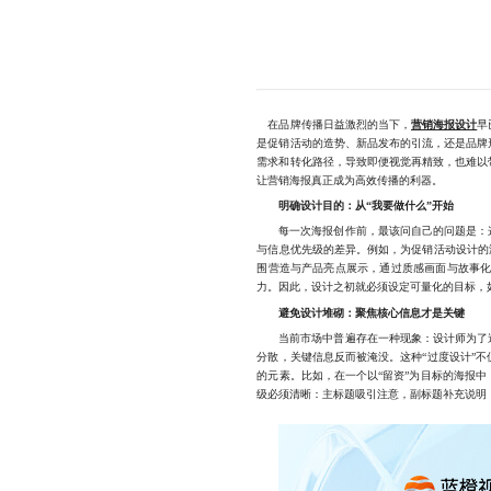
在品牌传播日益激烈的当下，
营销海报设计
早
是促销活动的造势、新品发布的引流，还是品牌
需求和转化路径，导致即便视觉再精致，也难以
让营销海报真正成为高效传播的利器。
明确设计目的：从“我要做什么”开始
每一次海报创作前，最该问自己的问题是：这
与信息优先级的差异。例如，为促销活动设计的
围营造与产品亮点展示，通过质感画面与故事化
力。因此，设计之初就必须设定可量化的目标，如“
避免设计堆砌：聚焦核心信息才是关键
当前市场中普遍存在一种现象：设计师为了追
分散，关键信息反而被淹没。这种“过度设计”
的元素。比如，在一个以“留资”为目标的海报
级必须清晰：主标题吸引注意，副标题补充说明