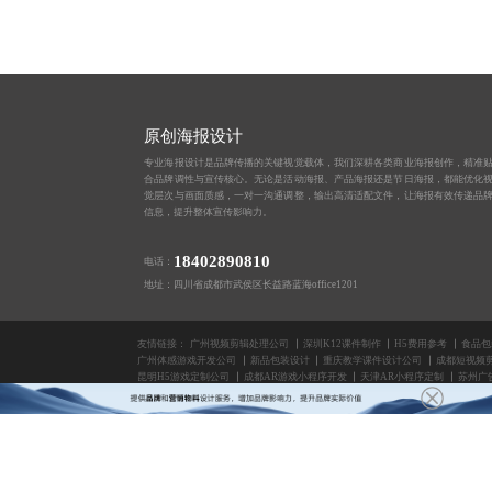
原创海报设计
专业海报设计是品牌传播的关键视觉载体，我们深耕各类商业海报创作，精准
合品牌调性与宣传核心。无论是活动海报、产品海报还是节日海报，都能优化
觉层次与画面质感，一对一沟通调整，输出高清适配文件，让海报有效传递品
信息，提升整体宣传影响力。
18402890810
电话：
地址：四川省成都市武侯区长益路蓝海office1201
友情链接：
广州视频剪辑处理公司
深圳K12课件制作
H5费用参考
食品包
广州体感游戏开发公司
新品包装设计
重庆教学课件设计公司
成都短视频
昆明H5游戏定制公司
成都AR游戏小程序开发
天津AR小程序定制
苏州广
版权所有2014-2025 成都蓝橙互动科技有限公司
北京公众号功能定制
H5课件制作
长春H5定制公司
长沙背景板设计公司
深圳PP
西安直播间装修公司
武汉H5页面制作
合肥电商UI设计公司
H5制作
青岛微信推文