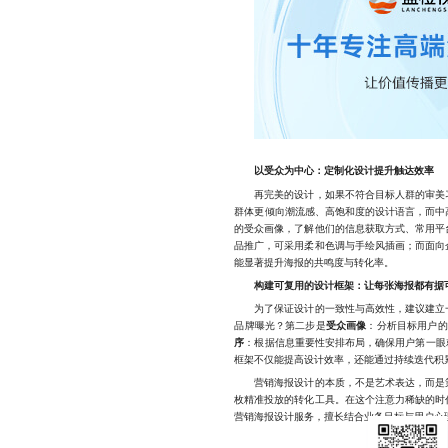
以受众为中心：定制化设计提升触达效率
再完美的设计，如果不符合目标人群的审美习
群体更倾向潮流感、高饱和度的设计语言，而中
的受众画像，了解他们的信息获取方式、常用平
品推广，可采用柔和色调与手绘风插画；而面向
能显著提升海报的共鸣度与转化率。
构建可复用的设计框架：让每张海报都有据
为了保证设计的一致性与高效性，建议建立一
品牌曝光？第二步是
受众画像
：分析目标用户的
序
：根据信息重要性安排布局，确保用户第一眼
框架不仅能提高设计效率，还能通过持续迭代积
营销海报设计的本质，不是艺术表达，而是策
枚精准投放的转化工具。在这个注意力稀缺的时
营销海报设计服务，擅长结合业务目标与用户心理，