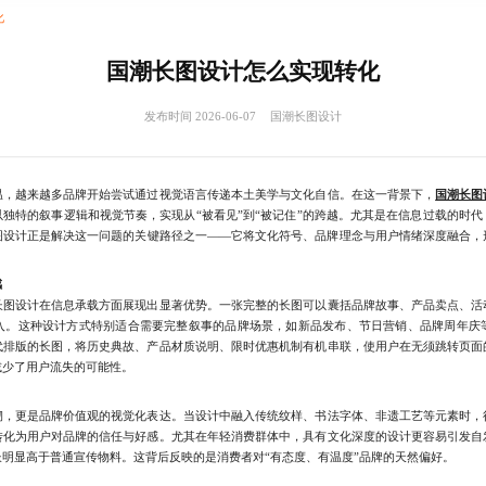
化
国潮长图设计怎么实现转化
发布时间 2026-06-07
国潮长图设计
越来越多品牌开始尝试通过视觉语言传递本土美学与文化自信。在这一背景下，
国潮长图
独特的叙事逻辑和视觉节奏，实现从“被看见”到“被记住”的跨越。尤其是在信息过载的时
图设计正是解决这一问题的关键路径之一——它将文化符号、品牌理念与用户情绪深度融合，
感
设计在信息承载方面展现出显著优势。一张完整的长图可以囊括品牌故事、产品卖点、活
入。这种设计方式特别适合需要完整叙事的品牌场景，如新品发布、节日营销、品牌周年庆
代排版的长图，将历史典故、产品材质说明、限时优惠机制有机串联，使用户在无须跳转页面
减少了用户流失的可能性。
更是品牌价值观的视觉化表达。当设计中融入传统纹样、书法字体、非遗工艺等元素时，
转化为用户对品牌的信任与好感。尤其在年轻消费群体中，具有文化深度的设计更容易引发自
明显高于普通宣传物料。这背后反映的是消费者对“有态度、有温度”品牌的天然偏好。