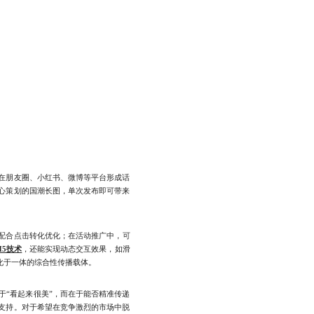
在朋友圈、小红书、微博等平台形成话
心策划的国潮长图，单次发布即可带来
配合点击转化优化；在活动推广中，可
H5技术
，还能实现动态交互效果，如滑
化于一体的综合性传播载体。
“看起来很美”，而在于能否精准传递
支持。对于希望在竞争激烈的市场中脱