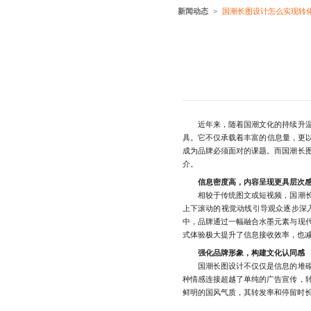
新闻动态
国潮长图设计怎么实现转
近年来，随着国潮文化的持续升温，
具。它不仅承载着丰富的信息量，更以
成为品牌必须面对的课题。而国潮长
介。
信息密度高，内容呈现更具层次
相较于传统图文或短视频，国潮长图
上下滚动的视觉动线引导观众逐步深
中，品牌通过一幅融合水墨元素与现
式体验极大提升了信息接收效率，也
强化品牌形象，构建文化认同感
国潮长图设计不仅仅是信息的堆砌，
种情感连接超越了单纯的广告宣传，
鲜明的国风气质，其转发率和停留时长