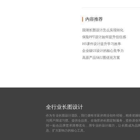
内容推荐
国潮长图设计怎么实现转化
保险PPT设计如何提升信任感
H5课件设计提升学习效率
企业级UI设计的核心竞争力
高原产品SKU图优化方案
全行业长图设计
作为专业长图设计团队，我们拥有丰富的商业创作经验，精准把握
与用户阅读习惯。提供全品类、全场景的长图定制服务，坚持原创
对一贴合品牌需求调整优化，用专业的设计能力，让长图成为品
息、扩大影响力的核心工具。