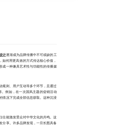
设计
逐渐成为品牌传播中不可或缺的工
代，如何用更高效的方式传达核心价值，
形成一种兼具艺术性与功能性的传播媒
动规则、用户互动等多个环节，且通过
等。例如，在一次国风主题的促销活动
的情况下完成全部信息获取。这种沉浸
往往能激发受众对中华文化的共鸣。这
发分享。许多品牌发现，一旦长图具备