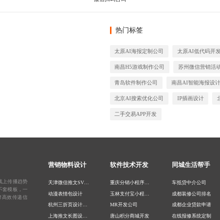
热门标签
太原AI海报定制公司
太原AI低代码开
南昌H5游戏制作公司
苏州微信营销活
青岛软件制作公司
南昌AI智能海报设
北京AI搜索优化公司
IP插画设计
二手交易APP开发
营销物料设计
软件技术开发
同城生活帮手
线上传播趋势
天津微信推文SVG设计
重庆分销小程序开发
车抵贷中介公司
不套模板，一
动漫表情包设计
玉林支付宝小程序开发
成都装修公司排名
牌高效传递信
杭州三折页设计公司
MR开发公司
成都企业贷款申请
上海推文长图设计公司
唐山积分商城开发
在线报修系统定制