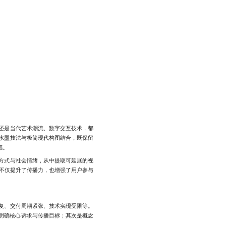
还是当代艺术潮流、数字交互技术，都
水墨技法与极简现代构图结合，既保留
感。
方式与社会情绪，从中提取可延展的视
不仅提升了传播力，也增强了用户参与
复、交付周期紧张、技术实现受限等。
明确核心诉求与传播目标；其次是概念