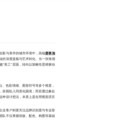
创新与美学的城市环境中，高端
赛事海
核的深度提炼与艺术转化。当一张海报
“美工”层面，转向以策略性思维驱动
位、色彩情绪、图形符号等多个维度，
，容易陷入同质化困境；而若通过象征
这种设计想法，本质上是在用视觉语言
企业客户则更关注品牌识别度与专业形
团队不仅掌握排版、配色、构图等基础