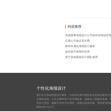
内容推荐
高端赛事海报设计公司如何实现创意
正规公司做京东长图
柳州专属化海报设计服务
如何提升海报转化率
南宁原创插画设计团队推荐
个性化海报设计
我们专注原创海报设计服务，为各类品牌与项目提供定制化视觉方
化素材拼接，立足品牌特色打造专属画面。涵盖线上新媒体海报、
等多元类型，兼顾艺术性与实用性，适配全渠道传播，用优质海报
牌的记忆与认可。