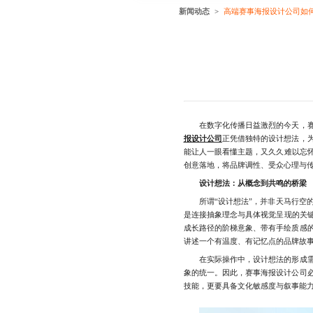
新闻动态
高端赛事海报设计公司如
在数字化传播日益激烈的今天，赛事
报设计公司
正凭借独特的设计想法，
能让人一眼看懂主题，又久久难以忘
创意落地，将品牌调性、受众心理与
设计想法：从概念到共鸣的桥梁
所谓“设计想法”，并非天马行空的
是连接抽象理念与具体视觉呈现的关
成长路径的阶梯意象、带有手绘质感
讲述一个有温度、有记忆点的品牌故事
在实际操作中，设计想法的形成需要
象的统一。因此，赛事海报设计公司
技能，更要具备文化敏感度与叙事能力