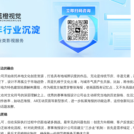
表达的融合
开始依托本地文化创意资源，打造具有地域辨识度的作品。无论是传统节庆、非遗元素，
景下，设计不再孤立于市场趋势，而是扎根于文化土壤，与城市气质产生共振。比如，将传统
将地方特色建筑轮廓解构重组，作为视觉主轴贯穿整张海报，使画面既有记忆点，又不失高级
对文化符号的深层理解之上。优秀的赛事海报设计公司会主动研究当地的历史脉络、生活
制作效率，如动态海报、AR互动页面等新型形式，进一步拓展海报的功能边界。这些创新玩法
的话题发酵。
地更稳
，但在实际执行过程中仍面临诸多挑战。最常见的问题包括：创意方向模糊、客户反馈反
缺乏标准化流程。针对此类情况，赛事海报设计公司应建立“三步走”机制：首先是需求锚定，
试错；最后才是精细化制作，确保每一处细节都服务于整体立意。