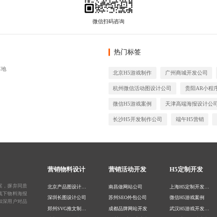
热门标签
落地
北京H5游戏制作
广州商城开发公司
杭州微信活动图设计公司
贵阳AR小程
微信H5游戏案例
天津高端海报设计公
长沙H5开发制作公司
端午H5营销
营销物料设计
营销活动开发
H5定制开发
案，摒弃同质
北京产品图设计公司
南昌做网站公司
上海H5定制开发公司
线下物料海报
深圳长图设计公司
苏州SEO外包公司
微信H5游戏案例
加深用户对品
郑州SVG推文制作公司
成都品牌网站开发
武汉H5游戏开发公司