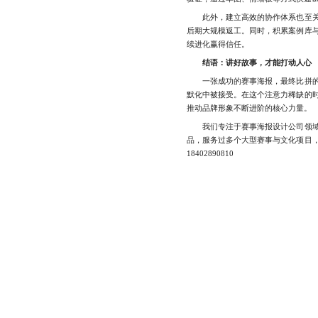
此外，建立高效的协作体系也至关重
后期大规模返工。同时，积累案例库
续进化赢得信任。
结语：讲好故事，才能打动人心
一张成功的赛事海报，最终比拼的不
默化中被接受。在这个注意力稀缺的
推动品牌形象不断进阶的核心力量。
我们专注于赛事海报设计公司领域多
品，服务过多个大型赛事与文化项目
18402890810