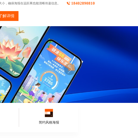
18402890810
大小，确保海报在远距离也能清晰传递信息。
了解详情
简约风格海报