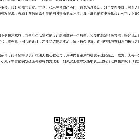
要。设计师需与文案、市场、技术等多部门协同，避免信息断层。对于复杂项目，可引入
与模板资源，有助于在保证原创性的同时提高响应速度。真正成熟的赛事海报设计公司，不是
是技术炫技，而是能否以精准的设计想法讲好一个故事。它要能激发情感共鸣，唤起观众
时代，唯有真正用心的设计，才能穿透信息洪流，留下持久印象。而那些能够在创意与执行之
年，始终坚持以设计想法为核心驱动力，深耕内容策划与视觉表达的融合，致力于为每一
，积累了丰富的实战经验与独特的方法论，如果您正在寻找能够真正理解活动内核并赋予其视