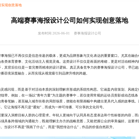
何实现创意落地
高端赛事海报设计公司如何实现创意落地
发布时间 2026-06-01
赛事海报设计公司
海报已不再仅仅是信息传递的载体，更成为品牌形象与文化表达的重要窗口。尤其在融合
为各类体育赛事、文化活动注入视觉灵魂。这类设计不仅仅是画面的堆砌，更是对活动精神内
怀，其背后往往是一套完整而精准的设计逻辑。真正具备竞争力的赛事海报设计公司，早已超越
传播语境深度融合，从而实现从视觉吸引到品牌升维的跨越。
灵感闪现，而是基于对活动本质的深刻理解所形成的系统性构思。它涵盖内容策划、风格定
键纽带。例如，在一场以“青年力量”为主题的赛事中，若仅使用常规的运动员剪影或动态线条
的青春笔触，甚至融入城市街巷的局部场景，便能在有限画幅中构建出更具代入感的故事线。
。它让海报不再只是“通知”，而成为一种可传播、可分享的文化符号。
深入洞察目标人群的心理需求。年轻人更倾向于认同具有态度表达和个性标签的内容，而
必须具备跨领域的沟通能力，既能理解主办方的战略意图，又能把握公众的审美偏好。这要求
。当设计不再是“我画了什么”，而是“我想传达什么”，作品的价值自然跃升。